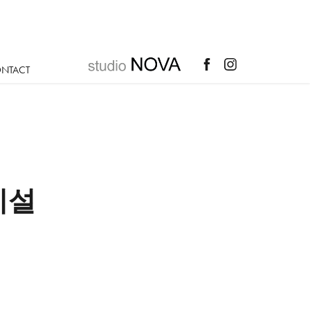
NTACT
설 