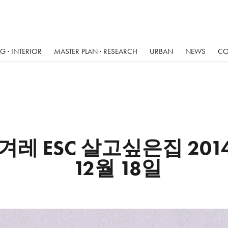
 · INTERIOR
MASTER PLAN · RESEARCH
URBAN
NEWS
CO
겨레 ESC 살고싶은집 2014
12월 18일