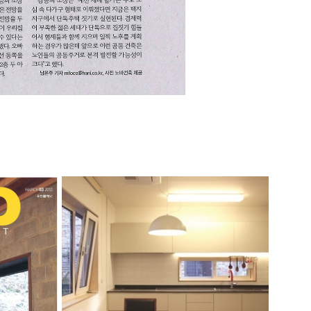
 여천재
한국목재신문_여운재
2020