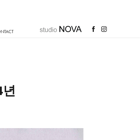
NTACT
년 