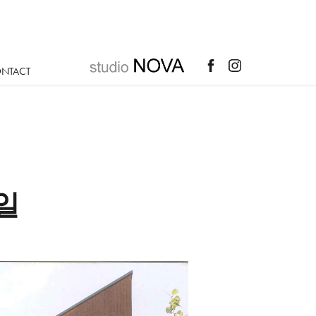
NTACT
4일